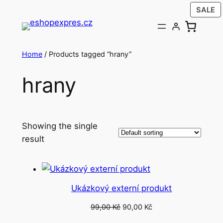
P
Přeskočit
SALE
O
na
S
obsah
Home
/ Products tagged “hrany”
hrany
Showing the single
result
Ukázkový externí produkt
Original
Current
99,00
Kč
90,00
Kč
price
price